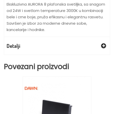
Ekskluzivna AURORA 8 plafonska svetiljka, sa snagom
od 24W i svetlom temperature 3000K u kombinaciji
bele i crne boje, pruža efikasnu i elegantnu rasvetu.
Savršen je izbor za moderne dnevne sobe,
kancelarije i hodnike.
Detalji
Povezani proizvodi