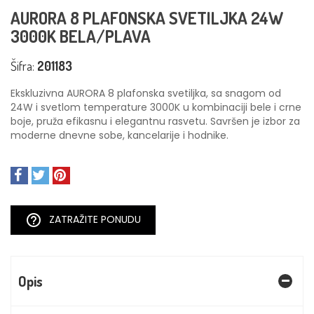
AURORA 8 PLAFONSKA SVETILJKA 24W
3000K BELA/PLAVA
Šifra:
201183
Ekskluzivna AURORA 8 plafonska svetiljka, sa snagom od
24W i svetlom temperature 3000K u kombinaciji bele i crne
boje, pruža efikasnu i elegantnu rasvetu. Savršen je izbor za
moderne dnevne sobe, kancelarije i hodnike.
help_outline
ZATRAŽITE PONUDU
Opis