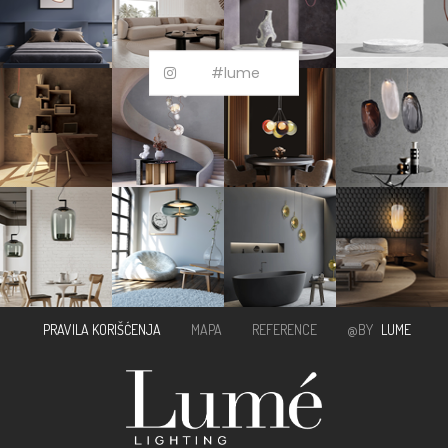
#lume
PRAVILA KORIŠĆENJA
MAPA
REFERENCE
@BY
LUME