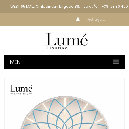
WEST 65 MALL, Omladinskih brigada 86, 1. sprat
+381 63 80 400
MENI