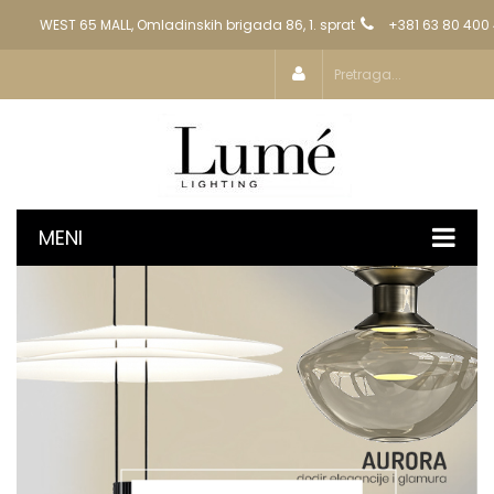
WEST 65 MALL, Omladinskih brigada 86, 1. sprat
+381 63 80 400
MENI