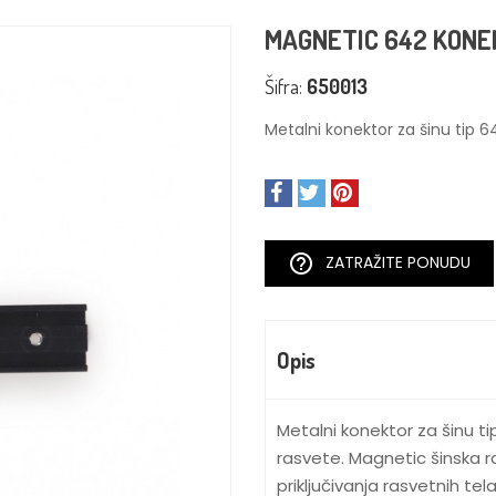
MAGNETIC 642 KONE
Šifra:
650013
Metalni konektor za šinu tip 
help_outline
ZATRAŽITE PONUDU
Opis
Metalni konektor za šinu t
rasvete. Magnetic šinska 
priključivanja rasvetnih