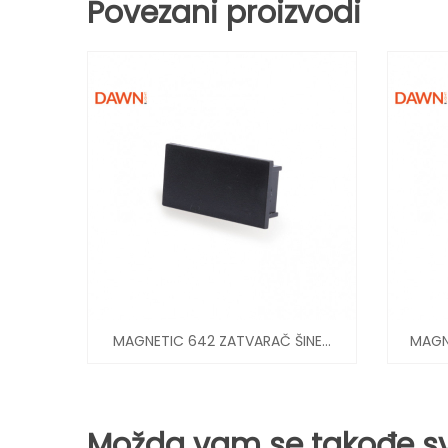
Povezani proizvodi
GNETIC 642 ZATVARAČ ŠINE...
MAGNETIC 642 INSTALACI
Možda vam se takođe sv