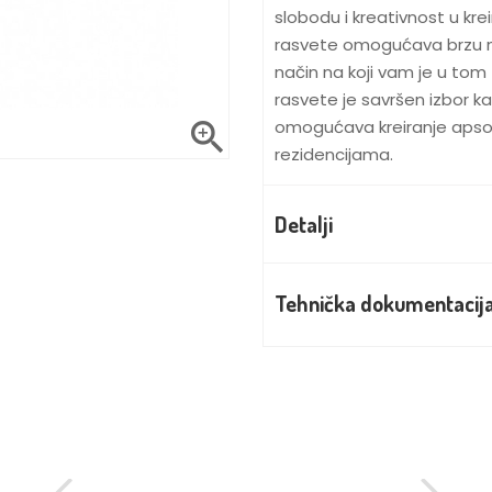
slobodu i kreativnost u krei
rasvete omogućava brzu mod
način na koji vam je u tom 
rasvete je savršen izbor ka

omogućava kreiranje apsolu
rezidencijama.
Detalji
Tehnička dokumentacij