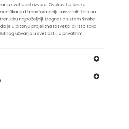
ranju svetlosnih izvora. Ovakav tip šinske
ifikaciju i transformaciju rasvetnih tela na
trenutku najpoželjniji. Magnetic sistem šinske
da je u pitanju projektna rasveta, ali isto tako
tnog uživanja u svetlosti i u privatnim
a