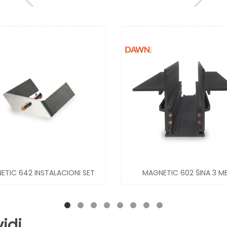
ONI SET
MAGNETIC 602 ŠINA 3 MET...
AU
idi