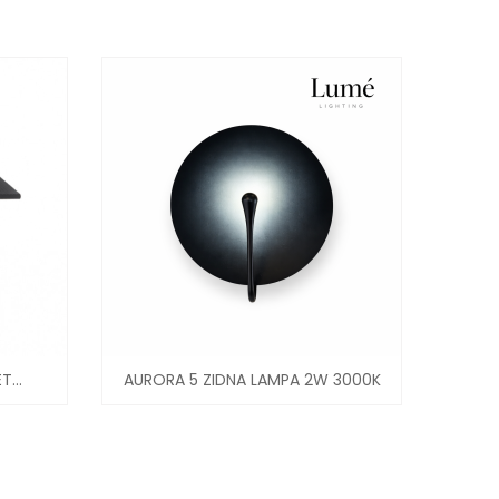
RORA 5 ZIDNA LAMPA 2W 3000K
AURORA 6 ZIDNA LAMPA 