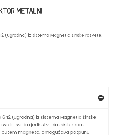
KTOR METALNI
642 (ugradna) iz sistema Magnetic šinske rasvete.
ip 642 (ugradna) iz sistema Magnetic šinske
rasveta svojim jedinstvenim sistemom
 tela putem magneta, omogućava potpunu