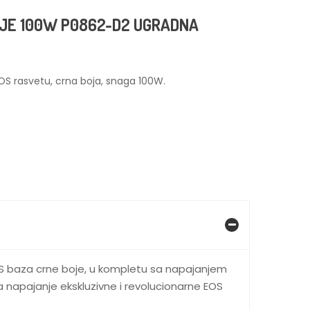
JE 100W P0862-D2 UGRADNA
OS rasvetu, crna boja, snaga 100W.
S baza crne boje, u kompletu sa napajanjem
 napajanje ekskluzivne i revolucionarne EOS