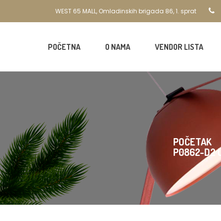
WEST 65 MALL, Omladinskih brigada 86, 1. sprat
POČETNA
O NAMA
VENDOR LISTA
POČETAK
P0862-D2 