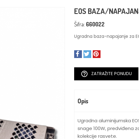
EOS BAZA/NAPAJAN
Šifra:
660022
Ugradna baza-napajanje za E
help_outline
ZATRAŽITE PONUDU
Opis
Ugradna aluminijumska EO
snage 100W, predviđena za
kolekcije rasvete.