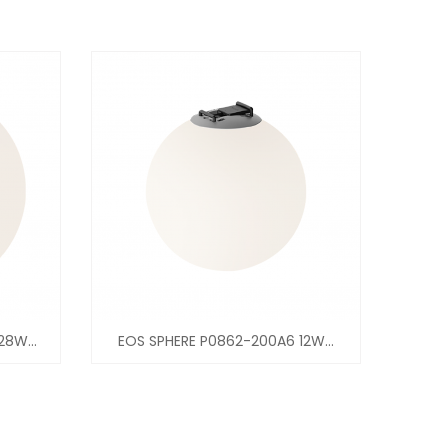
8W...
EOS SPHERE P0862-200A6 12W...
EOS