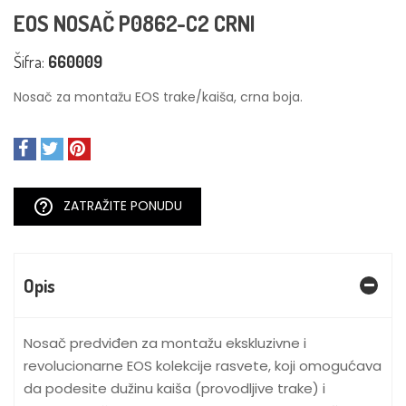
EOS NOSAČ P0862-C2 CRNI
Šifra:
660009
Nosač za montažu EOS trake/kaiša, crna boja.
help_outline
ZATRAŽITE PONUDU
Opis
Nosač predviđen za montažu ekskluzivne i
revolucionarne EOS kolekcije rasvete, koji omogućava
da podesite dužinu kaiša (provodljive trake) i