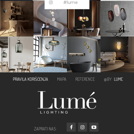
#lume
PRAVILA KORIŠĆENJA
MAPA
REFERENCE
@BY
LUME
ZAPRATI NAS: