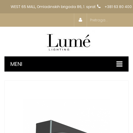
WEST 65 MALL, Omladinskih brigada 86, 1. sprat
+381 63 80 400
MENI